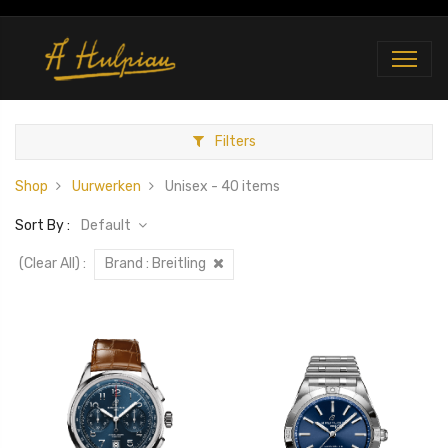
Filters
Shop
Uurwerken
Unisex
- 40 items
Sort By :
Default
(Clear All)
:
Brand :
Breitling