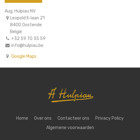
Aug. Hulpiau NV
Leopold II-laan 21
8400 Oostende
België
+32 59 70 35 59
info@hulpiau.be
Google Maps
Home
Over ons
Contacteer ons
Privacy Policy
Algemene voorwaarden