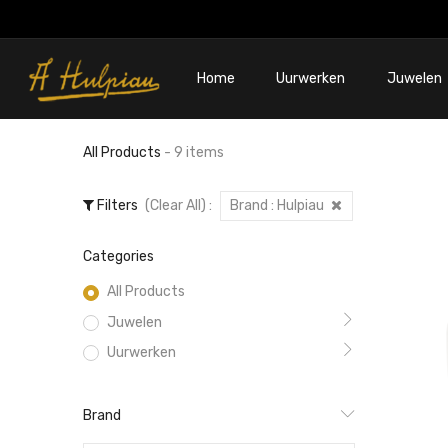
Home
Uurwerken
Juwelen
All Products
- 9 items
Filters
(Clear All)
:
Brand :
Hulpiau
Categories
All Products
Juwelen
Uurwerken
Brand