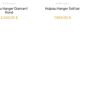
Kettingen
Kettingen
au Hanger Diamant
Hulpiau Hanger Solitair
Rond
2.550,00
€
1.850,00
€