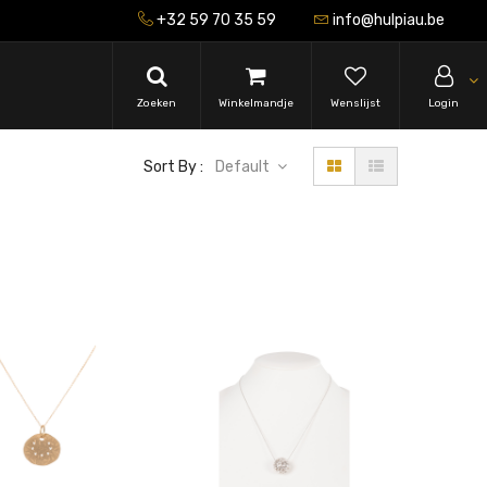
+32 59 70 35 59
info@hulpiau.be
Zoeken
Winkelmandje
Wenslijst
Login
Sort By :
Default