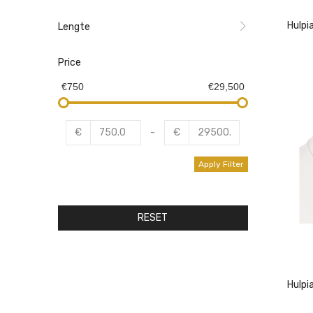
Hulpi
Lengte
Price
€750
€29,500
€
-
€
Apply Filter
RESET
Hulpi