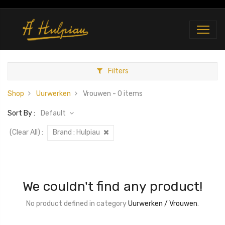
Filters
Shop
Uurwerken
Vrouwen
- 0 items
Sort By :
Default
(Clear All)
:
Brand :
Hulpiau
We couldn't find any product!
No product defined in category
Uurwerken / Vrouwen
.