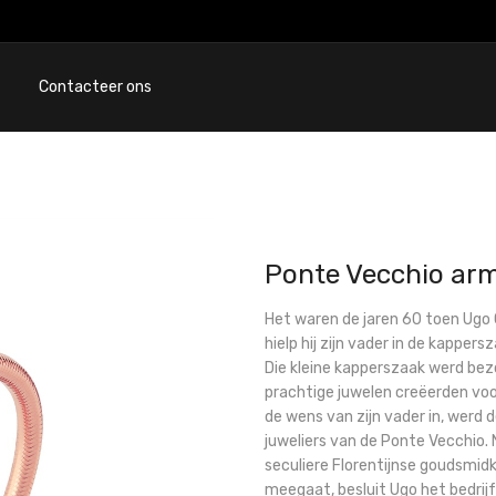
Contacteer ons
Ponte Vecchio ar
Het waren de jaren 60 toen Ugo Ca
hielp hij zijn vader in de kapper
Die kleine kapperszaak werd be
prachtige juwelen creëerden voo
de wens van zijn vader in, werd 
juweliers van de Ponte Vecchio. N
seculiere Florentijnse goudsmid
meegaat, besluit Ugo het bedrijf