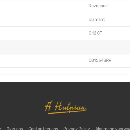
Rozegoud
Diamant
0,12 CT
CB1534BRR
e
Over ons
Contacteer ons
Privacy Policy
Algemene voorwa