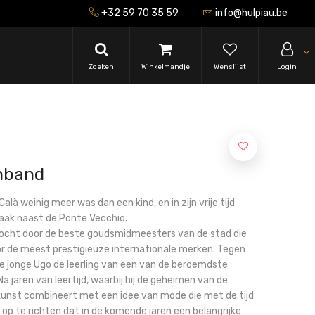
+32 59 70 35 59
info@hulpiau.be
Zoeken
Winkelmandje
Wenslijst
Login
mband
là weinig meer was dan een kind, en in zijn vrije tijd
szaak naast de Ponte Vecchio.
zocht door de beste goudsmidmeesters van de stad die
r de meest prestigieuze internationale merken. Tegen
de jonge Ugo de leerling van een van de beroemdste
a jaren van leertijd, waarbij hij de geheimen van de
kunst combineert met een idee van mode die met de tijd
 op te richten dat in de komende jaren een belangrijke